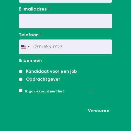
E-mailadres
*
Telefoon
*
Verenigde
Staten
Ik ben een
*
+1
Kandidaat voor een job
Opdrachtgever
Instemming
*
Ik ga akkoord met het
privacybeleid
.
*